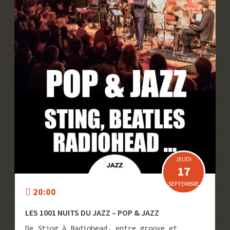
JEUDI
17
SEPTEMBRE
20:00
LES 1001 NUITS DU JAZZ – POP & JAZZ
De Sting à Radiohead, entre groove et