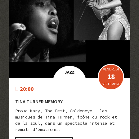
VENDREDI
18
SEPTEMBRE
20:00
TINA TURNER MEMORY
Proud Mary, The Best, Goldeneye … les
musiques de Tina Turner, icône du rock et
de la soul, dans un spectacle intense et
rempli d'émotions…