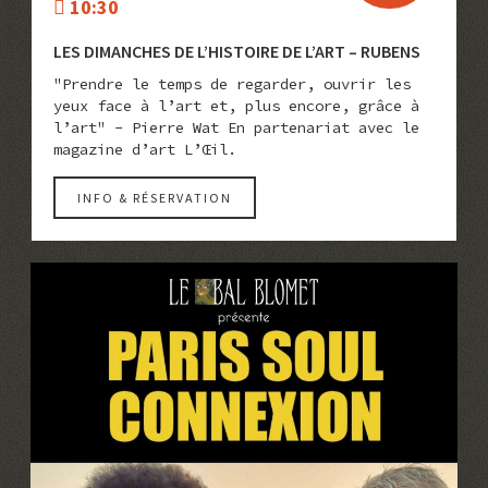
10:30
LES DIMANCHES DE L’HISTOIRE DE L’ART – RUBENS
"Prendre le temps de regarder, ouvrir les
yeux face à l’art et, plus encore, grâce à
l’art" - Pierre Wat En partenariat avec le
magazine d’art L’Œil.
INFO & RÉSERVATION