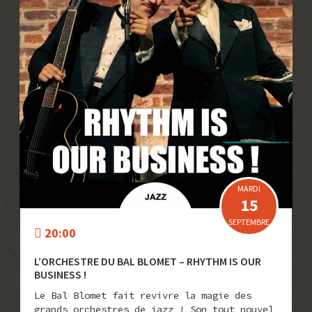
MARDI
15
SEPTEMBRE
20:00
L’ORCHESTRE DU BAL BLOMET – RHYTHM IS OUR
BUSINESS !
Le Bal Blomet fait revivre la magie des
grands orchestres de jazz ! Son tout nouvel