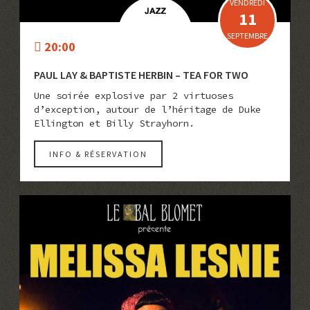
VENDREDI
11
SEPTEMBRE
20:00
PAUL LAY & BAPTISTE HERBIN – TEA FOR TWO
Une soirée explosive par 2 virtuoses
d’exception, autour de l’héritage de Duke
Ellington et Billy Strayhorn.
INFO & RÉSERVATION